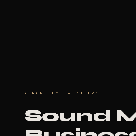
KURON INC. — CULTRA
Sound 
Business