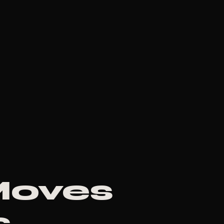
Moves
.